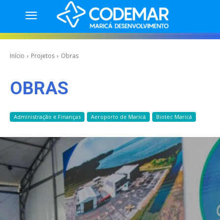
Início
Projetos
Obras
OBRAS
Administração e Finanças
Aeroporto de Maricá
Biotec Maricá