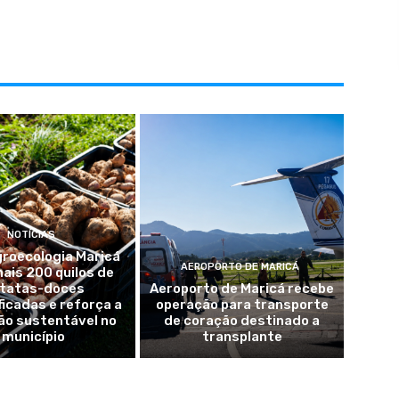
NOTÍCIAS
groecologia Maricá
AEROPORTO DE MARICÁ
mais 200 quilos de
tatas-doces
Aeroporto de Maricá recebe
ficadas e reforça a
operação para transporte
ão sustentável no
de coração destinado a
município
transplante