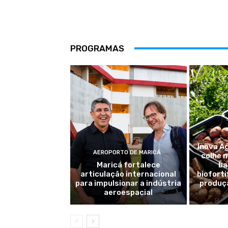
PROGRAMAS
Inova A
AEROPORTO DE MARICÁ
colhe 
Maricá fortalece
ba
articulação internacional
bioforti
para impulsionar a indústria
produç
aeroespacial