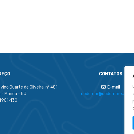
REÇO
CONTATOS
vino Duarte de Oliveira, nº 481
E-mail
 - Maricá - RJ
codemar@codemar-sa.com
4901-130