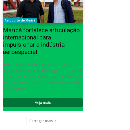
Aeroporto de Maricá
Maricá fortalece articulação
internacional para
impulsionar a indústria
aeroespacial
Visita técnica reuniu representantes da
Agência Espacial Brasileira, Agência Espacial
Europeia e empresas do setor para avançar
em projetos de inovação e desenvolvimento
tecnológico A...
Veja mais
Carregar mais