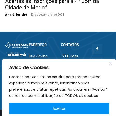
Abertas as inscrições para a 4ª Corrida
Cidade de Maricá
André Buriche
-
12 de setembro de 2024
ENDEREÇO
CONTATOS
Rua Jovino
E-mail
Duarte de
codemar@codemar-
Aviso de Cookies:
Oliveira, nº
sa.com.br
481
Usamos cookies em nosso site para fornecer uma
Centro -
experiência mais relevante, lembrando suas
Maricá - RJ
preferências e visitas repetidas. Ao clicar em “Aceitar”,
CEP 24901-
concorda com a utilização de TODOS os cookies.
130
Aceitar
© Copyright - Desenvolvido por
1MD
.